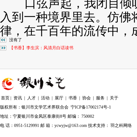
口弦声起，我闭目倾听
入到一种境界里去。仿佛
律，在千百年的
流传中，
没有了
【书香】李生滨：风清月白话读书
首页
|
资讯
|
人才
|
活动
|
展厅
|
书香
|
协会
|
服务
|
关于
版权所有：银川市文学艺术界联合会
宁ICP备17002174号-1
地址：宁夏银川市金凤区泰康街8号 邮编：
750002
电 话：0951-5129991 邮 箱：ycwyjw@163.com 技术支持：
羽之科网络