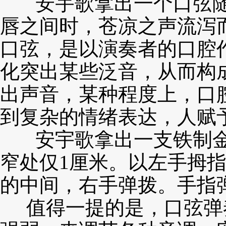
安宇歌拿出一个口弦随
唇之间时，苍凉之声流泻
口弦，是以演奏
者的口腔
化突出某些泛音，从而构
出声音，某种程度上，口
到复杂的情绪
表达，人赋
安宇歌拿出一支铁制金
窄处仅1厘米。以左手拇
的中间，右手弹
拨。手指
值得一提的是，口弦弹