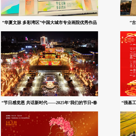
“华夏文脉 多彩湾区”中国大城市专业画院优秀作品
“
联展银川书画院作品专辑
“节日感党恩 共话新时代——2025年‘我们的节日•春
“强基工
节’年味专题”摄影作品网络展