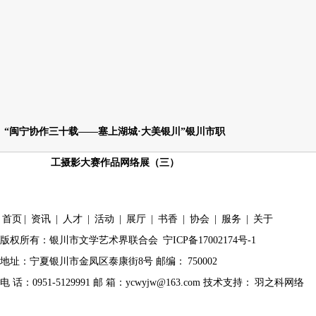
“闽宁协作三十载——塞上湖城·大美银川”银川市职
工摄影大赛作品网络展（三）
首页
|
资讯
|
人才
|
活动
|
展厅
|
书香
|
协会
|
服务
|
关于
版权所有：银川市文学艺术界联合会
宁ICP备17002174号-1
地址：宁夏银川市金凤区泰康街8号 邮编：
750002
电 话：0951-5129991 邮 箱：ycwyjw@163.com 技术支持：
羽之科网络