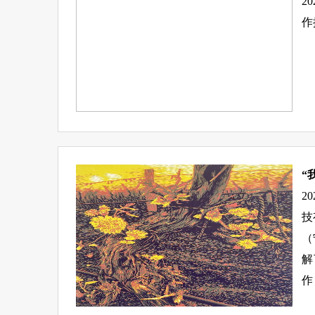
2
作
“
2
技
（
解
作