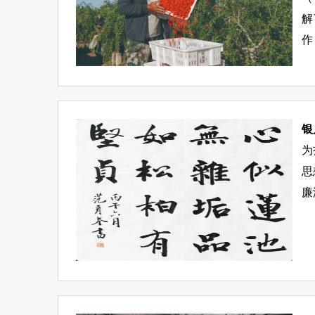
解
作
银
为
思
廉