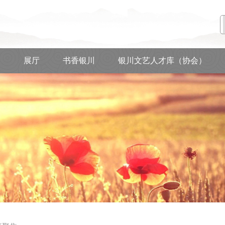
动
展厅
书香银川
银川文艺人才库（协会）