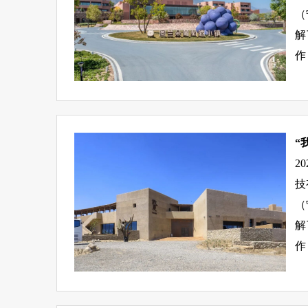
（
解
作
“
2
技
（
解
作