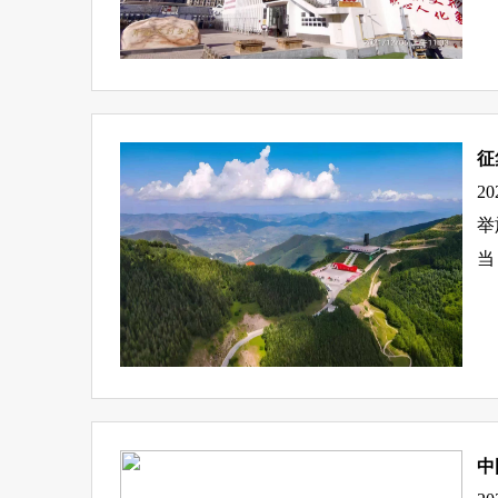
征
2
举
当
中