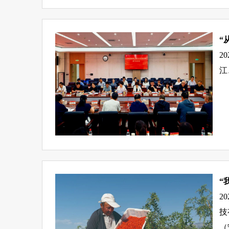
“
2
江
“
2
技
（