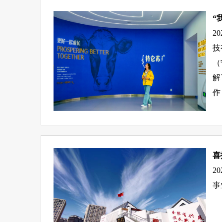
“
2
技
（
解
作
喜
2
事