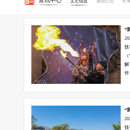
资讯中心
文艺信息
通知公告
时
“
2
技
（
解
作
“
2
技