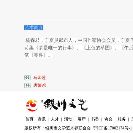
艺术简
介
杨森君，宁夏灵武市人，中国作家协会会员，宁夏作家
诗集《梦是唯一的行李》、《上色的草图》、《午
笔《零件》。
马金莲
唐荣尧
首页
|
资讯
|
人才
|
活动
|
展厅
|
书香
|
协会
|
服务
|
版权所有：银川市文学艺术界联合会
宁ICP备17002174号-1