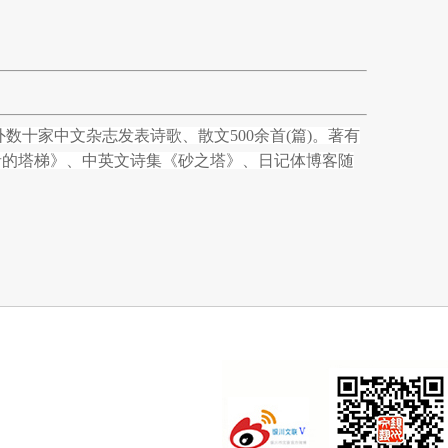
十家中文杂志发表诗歌、散文500余首(篇)。著有
者的塔梯》、中英文诗集《砂之塔》、日记体博客随