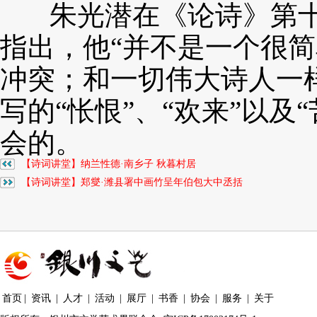
朱光潜在《论诗》第十
指出，他“并不是一个很
冲突；和一切伟大诗人一
写的“怅恨”、“欢来”以
会的。
【诗词讲堂】纳兰性德·南乡子 秋暮村居
【诗词讲堂】郑燮·潍县署中画竹呈年伯包大中丞括
首页
|
资讯
|
人才
|
活动
|
展厅
|
书香
|
协会
|
服务
|
关于