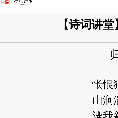
诗词赏析
【诗词讲堂
怅恨
山涧
漉我