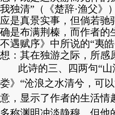
我独清”（《楚辞·渔
父》
应是真景实事，但倘若驰
确是布满荆榛，
而作者的
不遇赋序》中所说的“夷
想：其在独游
之际，所感
此诗的三、四两句“山
娄》“沧浪之水清兮，
可以
意，显示了作者的生活情
多称渊明冲淡静
穆，但他