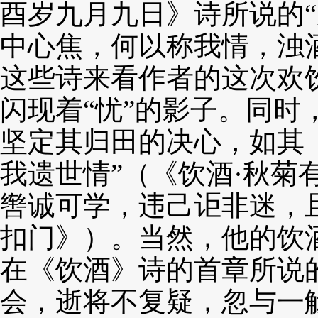
酉岁九月九日》诗所说的
中心焦，何以称我情，浊
这些诗来看作者的这次欢
闪现着“忧”的影子。同
坚定其归田的决心，如其
我遗世情”（《饮酒·秋菊
辔诚可学，违己讵非迷，
扣门》）。当然，他的饮
在《饮酒》诗的首章所说
会，逝将不复疑，忽与一