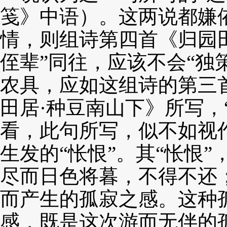
笺》中语）。这两说都
嫌
情，则组诗第四首《归园
侄辈”同往，应
该不会“独
农具，应如这组诗的第三
田居·种豆南山下》所写，
看，此句所写，似不
如视
生发的“怅恨”。其“怅恨”
尽而日色将
暮，不得不还
而产生的孤寂之感。这种
感，既是这次游而无伴的