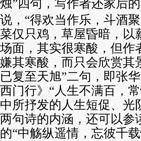
烛”四句，写作者还
家后的
说，“得欢当作乐，斗酒聚
菜仅只鸡，草屋
昏暗，以
场面，其实很寒酸，但作
嫌其寒酸，而只会欣赏其
已复至天旭”二句，即张华
西门行》“人生不满百，
中所抒发的人生短促、光
两句诗的内涵，还可以参
的“中觞纵遥情，忘彼千