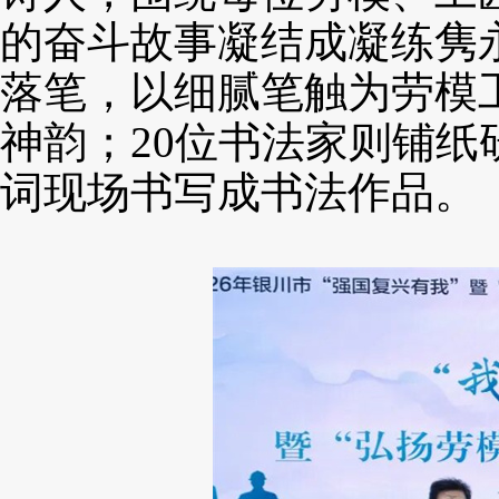
的奋斗故事凝结成凝练隽
落笔，以细腻笔触为劳模
神韵
；
20位书法家则铺
词现场书写成书法作品。