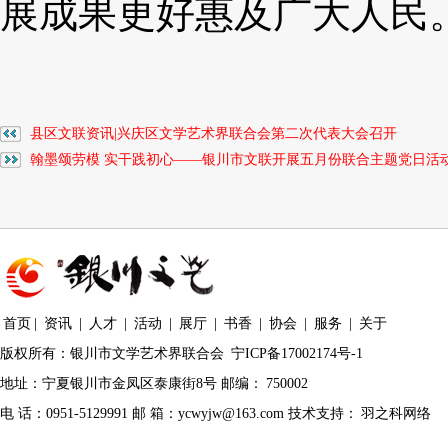
展成果更好惠及广大人民
县区文联资讯|兴庆区文学艺术界联合会第二次代表大会召开
翰墨颂劳模 实干践初心——银川市文联开展五月份联合主题党日活
首页
|
资讯
|
人才
|
活动
|
展厅
|
书香
|
协会
|
服务
|
关于
版权所有：银川市文学艺术界联合会
宁ICP备17002174号-1
地址：宁夏银川市金凤区泰康街8号 邮编：
750002
电 话：0951-5129991 邮 箱：ycwyjw@163.com 技术支持：
羽之科网络