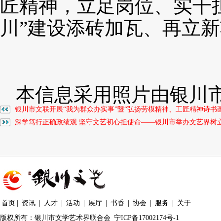
匠精神，立足岗位、实干
川”建设添砖加瓦、再立
本信息采用照片由银川
银川市文联开展“我为群众办实事”暨“弘扬劳模精神、工匠精神诗书
深学笃行正确政绩观 坚守文艺初心担使命——银川市举办文艺界树
首页
|
资讯
|
人才
|
活动
|
展厅
|
书香
|
协会
|
服务
|
关于
版权所有：银川市文学艺术界联合会
宁ICP备17002174号-1