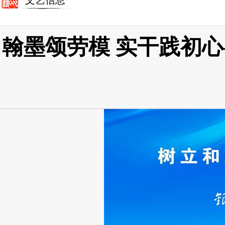
文艺信息
翰墨颂劳模 实干践初