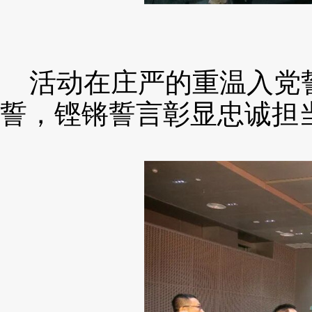
活动在庄严的重温入党
誓，铿锵誓言彰显忠诚担